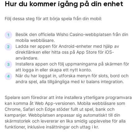
Hur du kommer igång på din enhet
Följ dessa steg för att börja spela från din mobil:
Besök den officiella Wisho Casino-webbplatsen från din
mobila webbläsare.
Ladda ner appen för Android-enheter med hjälp av
direktlänken eller hitta oss på App Store för iOS-
användare.
Installera appen och följ uppmaningarna på skärmen för
att logga in eller skapa ett nytt konto.
När du har loggat in, utforska menyn för slots, bord och
andra spel, alla tillgängliga med kr balans integration.
Spelare som föredrar att inte installera ytterligare programvara
kan komma åt Web App-versionen. Mobila webbläsare som
Chrome, Safari och Edge stöder fullt ut spel, bank och
kampanjer. Webbplatsen anpassar sig automatiskt till din
skärmstorlek och levererar en lika smidig upplevelse för alla
funktioner, inklusive insättningar och uttag i kr.