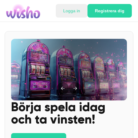
Logga in
Registrera dig
Börja spela idag
och ta vinsten!