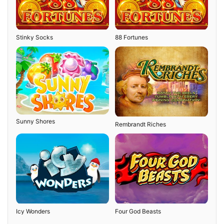
Stinky Socks
88 Fortunes
Sunny Shores
Rembrandt Riches
Icy Wonders
Four God Beasts