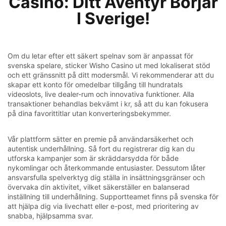
Casino: Ditt Äventyr Börjar
I Sverige!
Om du letar efter ett säkert spelnav som är anpassat för
svenska spelare, sticker Wisho Casino ut med lokaliserat stöd
och ett gränssnitt på ditt modersmål. Vi rekommenderar att du
skapar ett konto för omedelbar tillgång till hundratals
videoslots, live dealer-rum och innovativa funktioner. Alla
transaktioner behandlas bekvämt i kr, så att du kan fokusera
på dina favorittitlar utan konverteringsbekymmer.
Vår plattform sätter en premie på användarsäkerhet och
autentisk underhållning. Så fort du registrerar dig kan du
utforska kampanjer som är skräddarsydda för både
nykomlingar och återkommande entusiaster. Dessutom låter
ansvarsfulla spelverktyg dig ställa in insättningsgränser och
övervaka din aktivitet, vilket säkerställer en balanserad
inställning till underhållning. Supportteamet finns på svenska för
att hjälpa dig via livechatt eller e-post, med prioritering av
snabba, hjälpsamma svar.