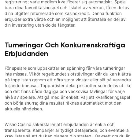
registrering; varje medlem kvalificerar sig automatiskt. Spela
bara dina favoritkasinospel och i slutet av veckan, få en del av
dina utgifter returnerade som kasinokredit. Denna funktion
erbjuder extra värde och en möjlighet att återställa en del av
din investering utan dolda fångster.
Turneringar Och Konkurrenskraftiga
Erbjudanden
För spelare som uppskattar en spänning får våra turneringar
inte missas. Vi kör regelbundet slotstävlingar där du kan klättra
på topplistan genom att göra stora vinster eller slå på varandra
följande bonusar. Toppartister delar prispotter som delas ut i kr,
och det finns både dagliga och veckovisa tävlingar för varje
nivå av spelare. Att gå med är enkelt: välj ett kvalificeringsspel
och börja snurra; dina resultat räknas automatiskt mot den
aktuella händelsen.
Wisho Casino säkerställer att erbjudanden är enkla och
transparenta. Kampanjer är tydligt detaljerade, och eventuella
krav listas så att du kan planera din strategi. Oavsett om du är