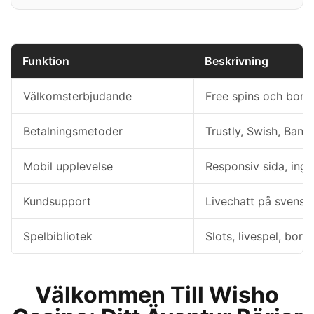
Funktion
Beskrivning
Välkomsterbjudande
Free spins och bonu
Betalningsmetoder
Trustly, Swish, Bank
Mobil upplevelse
Responsiv sida, ing
Kundsupport
Livechatt på svensk
Spelbibliotek
Slots, livespel, bord
Välkommen Till Wisho