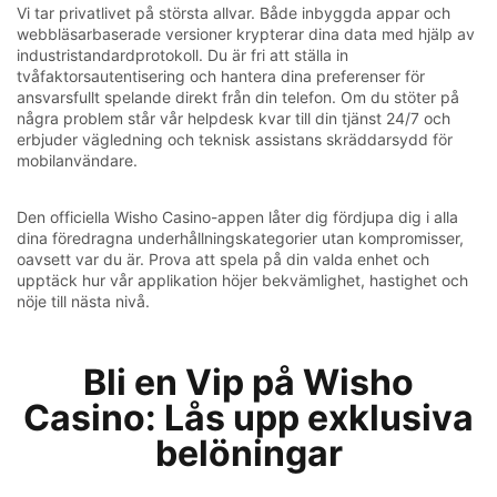
Vi tar privatlivet på största allvar. Både inbyggda appar och
webbläsarbaserade versioner krypterar dina data med hjälp av
industristandardprotokoll. Du är fri att ställa in
tvåfaktorsautentisering och hantera dina preferenser för
ansvarsfullt spelande direkt från din telefon. Om du stöter på
några problem står vår helpdesk kvar till din tjänst 24/7 och
erbjuder vägledning och teknisk assistans skräddarsydd för
mobilanvändare.
Den officiella Wisho Casino-appen låter dig fördjupa dig i alla
dina föredragna underhållningskategorier utan kompromisser,
oavsett var du är. Prova att spela på din valda enhet och
upptäck hur vår applikation höjer bekvämlighet, hastighet och
nöje till nästa nivå.
Bli en Vip på Wisho
Casino: Lås upp exklusiva
belöningar