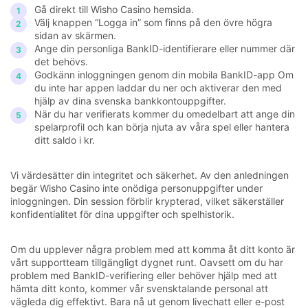
Gå direkt till Wisho Casino hemsida.
Välj knappen “Logga in” som finns på den övre högra
sidan av skärmen.
Ange din personliga BankID-identifierare eller nummer där
det behövs.
Godkänn inloggningen genom din mobila BankID-app Om
du inte har appen laddar du ner och aktiverar den med
hjälp av dina svenska bankkontouppgifter.
När du har verifierats kommer du omedelbart att ange din
spelarprofil och kan börja njuta av våra spel eller hantera
ditt saldo i kr.
Vi värdesätter din integritet och säkerhet. Av den anledningen
begär Wisho Casino inte onödiga personuppgifter under
inloggningen. Din session förblir krypterad, vilket säkerställer
konfidentialitet för dina uppgifter och spelhistorik.
Om du upplever några problem med att komma åt ditt konto är
vårt supportteam tillgängligt dygnet runt. Oavsett om du har
problem med BankID-verifiering eller behöver hjälp med att
hämta ditt konto, kommer vår svensktalande personal att
vägleda dig effektivt. Bara nå ut genom livechatt eller e-post