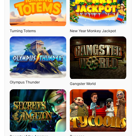
Spelarskydd och 18+-regeln
Insättningsmetoder och spelupplevelse på Wisho
Kontoregistreringssteg
Turning Totems
New Year Monkey Jackpot
Olympus Thunder
Gangster World