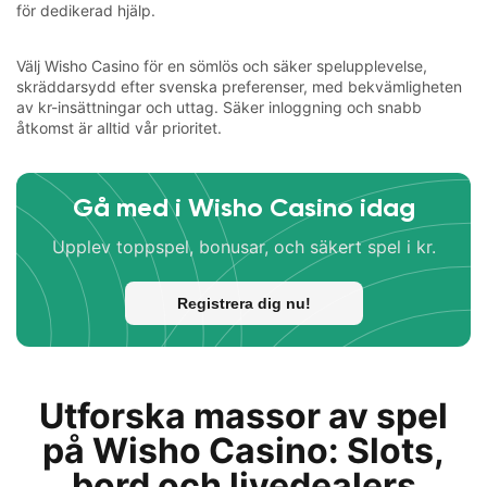
för dedikerad hjälp.
Välj Wisho Casino för en sömlös och säker spelupplevelse,
skräddarsydd efter svenska preferenser, med bekvämligheten
av kr-insättningar och uttag. Säker inloggning och snabb
åtkomst är alltid vår prioritet.
Gå med i Wisho Casino idag
Upplev toppspel, bonusar, och säkert spel i kr.
Registrera dig nu!
Utforska massor av spel
på Wisho Casino: Slots,
bord och livedealers