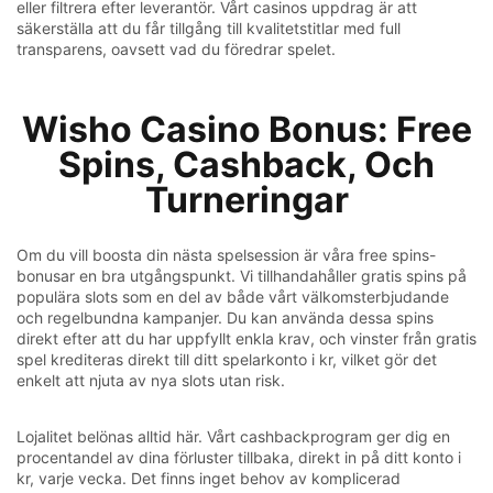
eller filtrera efter leverantör. Vårt casinos uppdrag är att
säkerställa att du får tillgång till kvalitetstitlar med full
transparens, oavsett vad du föredrar spelet.
Wisho Casino Bonus: Free
Spins, Cashback, Och
Turneringar
Om du vill boosta din nästa spelsession är våra free spins-
bonusar en bra utgångspunkt. Vi tillhandahåller gratis spins på
populära slots som en del av både vårt välkomsterbjudande
och regelbundna kampanjer. Du kan använda dessa spins
direkt efter att du har uppfyllt enkla krav, och vinster från gratis
spel krediteras direkt till ditt spelarkonto i kr, vilket gör det
enkelt att njuta av nya slots utan risk.
Lojalitet belönas alltid här. Vårt cashbackprogram ger dig en
procentandel av dina förluster tillbaka, direkt in på ditt konto i
kr, varje vecka. Det finns inget behov av komplicerad